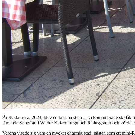
Årets skidresa, 2023, blev en bilsemester där vi kombinerade skidåkning
lämnade Scheffau i Wilder Kaiser i regn och 6 plusgrader och körde ca 
Verona visade sig vara en mycket charmig stad, nästan som ett mini-Rom