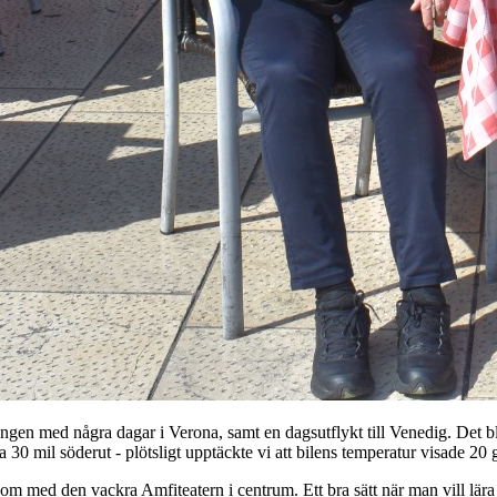
en med några dagar i Verona, samt en dagsutflykt till Venedig. Det blev l
30 mil söderut - plötsligt upptäckte vi att bilens temperatur visade 20 
 med den vackra Amfiteatern i centrum. Ett bra sätt när man vill lära kä