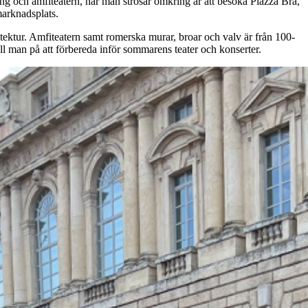
ng och amfiteatern, när man strosar omkring är att besöka Piazza Bra,
arknadsplats.
tektur. Amfiteatern samt romerska murar, broar och valv är från 100-
öll man på att förbereda inför sommarens teater och konserter.