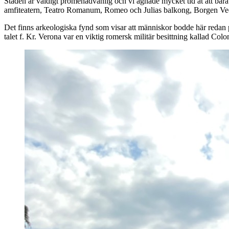
Staden är väldigt promenadvänlig och vi ägnade mycket tid åt att bara
amfiteatern, Teatro Romanum, Romeo och Julias balkong, Borgen Vecc
Det finns arkeologiska fynd som visar att människor bodde här redan p
talet f. Kr. Verona var en viktig romersk militär besittning kallad Co