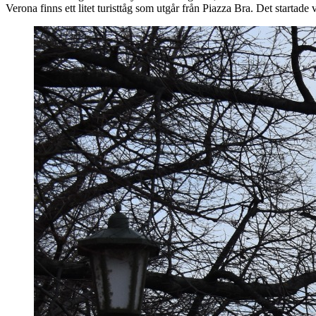
Verona finns ett litet turisttåg som utgår från Piazza Bra. Det startade 