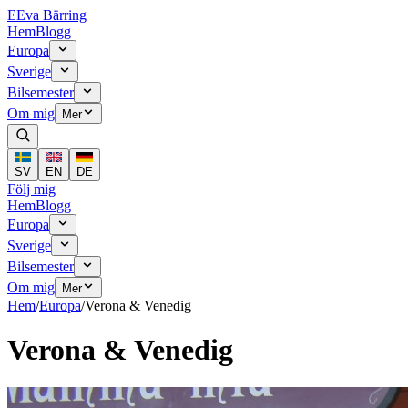
E
Eva Bärring
Hem
Blogg
Europa
Sverige
Bilsemester
Om mig
Mer
SV
EN
DE
Följ mig
Hem
Blogg
Europa
Sverige
Bilsemester
Om mig
Mer
Hem
/
Europa
/
Verona & Venedig
Verona & Venedig