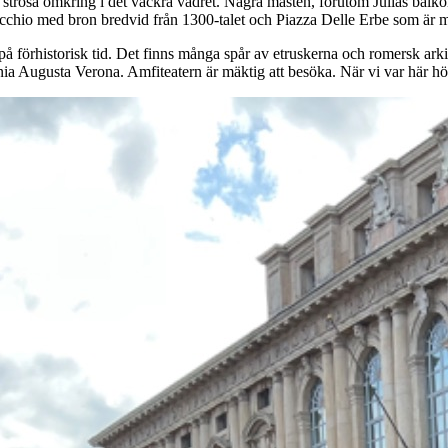
 strosa omkring i det vackra vädret. Några måsten, förutom Julias balko
hio med bron bredvid från 1300-talet och Piazza Delle Erbe som är m
å förhistorisk tid. Det finns många spår av etruskerna och romersk arki
lonia Augusta Verona. Amfiteatern är mäktig att besöka. När vi var här h