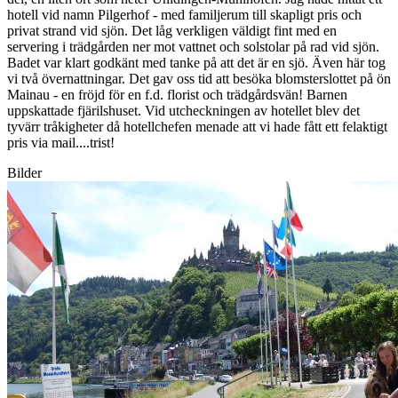
hotell vid namn Pilgerhof - med familjerum till skapligt pris och
privat strand vid sjön. Det låg verkligen väldigt fint med en
servering i trädgården ner mot vattnet och solstolar på rad vid sjön.
Badet var klart godkänt med tanke på att det är en sjö. Även här tog
vi två övernattningar. Det gav oss tid att besöka blomsterslottet på ön
Mainau - en fröjd för en f.d. florist och trädgårdsvän! Barnen
uppskattade fjärilshuset. Vid utcheckningen av hotellet blev det
tyvärr tråkigheter då hotellchefen menade att vi hade fått ett felaktigt
pris via mail....trist!
Bilder