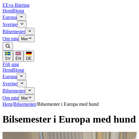
E
Eva Bärring
Hem
Blogg
Europa
Sverige
Bilsemester
Om mig
Mer
SV
EN
DE
Följ mig
Hem
Blogg
Europa
Sverige
Bilsemester
Om mig
Mer
Hem
/
Bilsemester
/
Bilsemester i Europa med hund
Bilsemester i Europa med hund