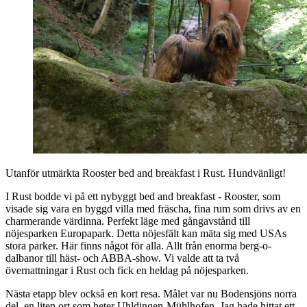
Utanför utmärkta Rooster bed and breakfast i Rust. Hundvänligt!
I Rust bodde vi på ett nybyggt bed and breakfast - Rooster, som
visade sig vara en byggd villa med fräscha, fina rum som drivs av en
charmerande värdinna. Perfekt läge med gångavstånd till
nöjesparken Europapark. Detta nöjesfält kan mäta sig med USAs
stora parker. Här finns något för alla. Allt från enorma berg-o-
dalbanor till häst- och ABBA-show. Vi valde att ta två
övernattningar i Rust och fick en heldag på nöjesparken.
Nästa etapp blev också en kort resa. Målet var nu Bodensjöns norra
del, en liten ort som heter Uhldingen-Mühlhofen. Jag hade hittat ett