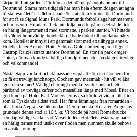
färjan till Puttgarden. Därifrån är det 50 mil på autobahn ner till
Dortmund. Startar man tidigt så har man hela eftermiddagen att ägna
första resmålet åt. Lillebror hade önskat att få komma till Dortmund
för att få se Signal Iduna Park, Dortmunds fotbollslags hemmaarena
och museum. Hundarna fick inte följa med in på museet så de fick
en härlig långpromenad med stormatte, i parken utanför. Vi hittade
ett väldigt hundvänligt hotell där de hade dukat till hundarna när vi
kom. Hotellet är inhyst i ett gammalt slott med ett tillbyggt annex.
Hotellet heter Arcadia Hotel Schloss Goldschmieding och ligger i
Castrop-Rauxel straxt utanför Dortmund. En stor fin park omger
slottet, där man kunde ta härliga hundpromenader. Verkligen trevligt
och välkomnande!
Nästa etapp var kort och då passade vi på att köra in i Cochem för
att få ett trevligt lunchstopp. Cochem gav mersmak - hit vill vi åka
igen och se mer! Väldigt charmigt med korsvirkeshus och ett
pärlband av trevliga caféer och matställen längs med Mosel. Efter en
god lunch på Hotel Karl Mullers terrass, så körde vi vidare till Trier
som är Tysklands äldsta stad. Här finns lämningar från romartiden -
bl.a. Porta Negra - se bild nedan. Den romerske Kejsaren Augustus
grundade denna stad år 16 f. kr. Vi bodde på hotel Römerbrucke
som låg väldigt vacker vid Moselfloden. Hotellets restaurang hade
en härlig terrass med utsikt över floden men rummen skulle behöva
en ansiktslyftning.