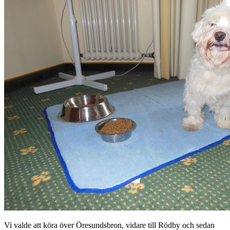
Vi valde att köra över Öresundsbron, vidare till Rödby och sedan