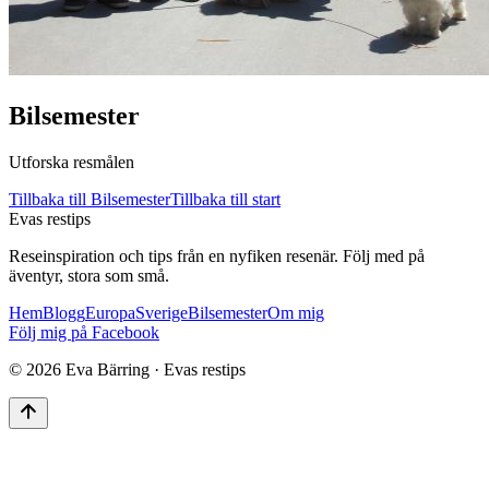
Bilsemester
Utforska resmålen
Tillbaka till
Bilsemester
Tillbaka till start
Evas restips
Reseinspiration och tips från en nyfiken resenär. Följ med på
äventyr, stora som små.
Hem
Blogg
Europa
Sverige
Bilsemester
Om mig
Följ mig på Facebook
©
2026
Eva Bärring · Evas restips