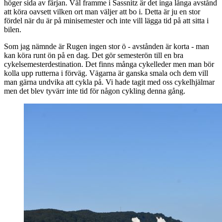
höger sida av färjan. Väl framme i Sassnitz är det inga långa avstånd
att köra oavsett vilken ort man väljer att bo i. Detta är ju en stor
fördel när du är på minisemester och inte vill lägga tid på att sitta i
bilen.
Som jag nämnde är Rugen ingen stor ö - avstånden är korta - man
kan köra runt ön på en dag. Det gör semesterön till en bra
cykelsemesterdestination. Det finns många cykelleder men man bör
kolla upp rutterna i förväg. Vägarna är ganska smala och dem vill
man gärna undvika att cykla på. Vi hade tagit med oss cykelhjälmar
men det blev tyvärr inte tid för någon cykling denna gång.