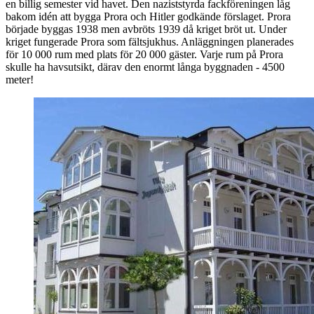
en billig semester vid havet. Den naziststyrda fackföreningen låg
bakom idén att bygga Prora och Hitler godkände förslaget. Prora
började byggas 1938 men avbröts 1939 då kriget bröt ut. Under
kriget fungerade Prora som fältsjukhus. Anläggningen planerades
för 10 000 rum med plats för 20 000 gäster. Varje rum på Prora
skulle ha havsutsikt, därav den enormt långa byggnaden - 4500
meter!