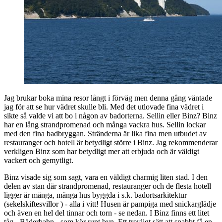
Jag brukar boka mina resor långt i förväg men denna gång väntade
jag för att se hur vädret skulle bli. Med det utlovade fina vädret i
sikte så valde vi att bo i någon av badorterna. Sellin eller Binz? Binz
har en lång strandpromenad och många vackra hus. Sellin lockar
med den fina badbryggan. Stränderna är lika fina men utbudet av
restauranger och hotell är betydligt större i Binz. Jag rekommenderar
verkligen Binz som har betydligt mer att erbjuda och är väldigt
vackert och gemytligt.
Binz visade sig som sagt, vara en väldigt charmig liten stad. I den
delen av stan där strandpromenad, restauranger och de flesta hotell
ligger är många, många hus byggda i s.k. badortsarkitektur
(sekelskiftesvillor ) - alla i vitt! Husen är pampiga med snickarglädje
och även en hel del tinnar och torn - se nedan. I Binz finns ett litet
tåg - Bäderbahn - som kör runt byn. Ett trevligt sätt att snabbt få en