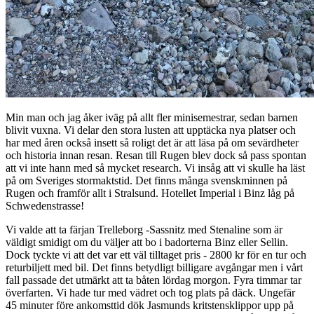
Min man och jag åker iväg på allt fler minisemestrar, sedan barnen
blivit vuxna. Vi delar den stora lusten att upptäcka nya platser och
har med åren också insett så roligt det är att läsa på om sevärdheter
och historia innan resan. Resan till Rugen blev dock så pass spontan
att vi inte hann med så mycket research. Vi insåg att vi skulle ha läst
på om Sveriges stormaktstid. Det finns många svenskminnen på
Rugen och framför allt i Stralsund. Hotellet Imperial i Binz låg på
Schwedenstrasse!
Vi valde att ta färjan Trelleborg -Sassnitz med Stenaline som är
väldigt smidigt om du väljer att bo i badorterna Binz eller Sellin.
Dock tyckte vi att det var ett väl tilltaget pris - 2800 kr för en tur och
returbiljett med bil. Det finns betydligt billigare avgångar men i vårt
fall passade det utmärkt att ta båten lördag morgon. Fyra timmar tar
överfarten. Vi hade tur med vädret och tog plats på däck. Ungefär
45 minuter före ankomsttid dök Jasmunds kritstensklippor upp på