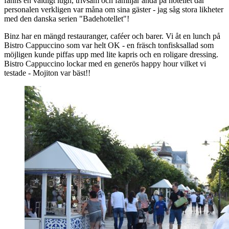
fanns en väldigt lugn, trivsam och familjär anda på hotellet där
personalen verkligen var måna om sina gäster - jag såg stora likheter
med den danska serien "Badehotellet"!
Binz har en mängd restauranger, caféer och barer. Vi åt en lunch på
Bistro Cappuccino som var helt OK - en fräsch tonfisksallad som
möjligen kunde piffas upp med lite kapris och en roligare dressing.
Bistro Cappuccino lockar med en generös happy hour vilket vi
testade - Mojiton var bäst!!