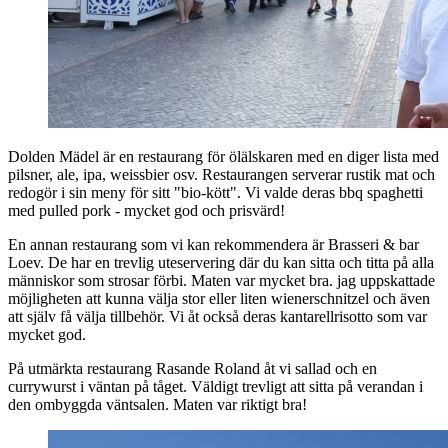
Dolden Mädel är en restaurang för ölälskaren med en diger lista med
pilsner, ale, ipa, weissbier osv. Restaurangen serverar rustik mat och
redogör i sin meny för sitt "bio-kött". Vi valde deras bbq spaghetti
med pulled pork - mycket god och prisvärd!
En annan restaurang som vi kan rekommendera är Brasseri & bar
Loev. De har en trevlig uteservering där du kan sitta och titta på alla
människor som strosar förbi. Maten var mycket bra. jag uppskattade
möjligheten att kunna välja stor eller liten wienerschnitzel och även
att själv få välja tillbehör. Vi åt också deras kantarellrisotto som var
mycket god.
På utmärkta restaurang Rasande Roland åt vi sallad och en
currywurst i väntan på tåget. Väldigt trevligt att sitta på verandan i
den ombyggda väntsalen. Maten var riktigt bra!