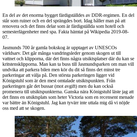
En del av det enorma bygget färdigställdes av DDR-regimen. En del
står som ruiner och en del sprängdes bort. Idag håller man på att
renovera och det finns delar som är färdigställda som hotell och
semesterlägenheter med spa. Fakta hämtat på Wikipedia 2019-08-
07.
Jasmunds 700 år gamla bokskog är upptaget av UNESCOs
världsarv. Det går många vandringsleder genom skogen ut till
vattnet och klipporna, där det finns några utsiktsplatser där du kan se
kritstensklipporna. Man kan ta buss till Jasmundsparken om man vill
undvika att parkera bilen men kör du dit så finns det minst tre
parkeringar att välja på. Den största parkeringen ligger vid
Königstuhl som är den mest omtalade utsiktspunkten. Från
parkeringen går det bussar (mot avgift) men du kan också
promenera till utsiktspunkterna. Ganska nära Königstuhl läste jag att
det finns en utsiktsplats som heter Victoria som en recensent menade
var bättre än Königstuhl. Jag kan tyvärr inte uttala mig då vi nöjde
oss med att se skogen.