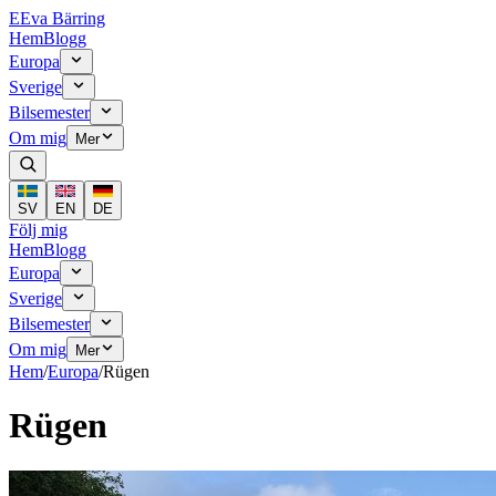
E
Eva Bärring
Hem
Blogg
Europa
Sverige
Bilsemester
Om mig
Mer
SV
EN
DE
Följ mig
Hem
Blogg
Europa
Sverige
Bilsemester
Om mig
Mer
Hem
/
Europa
/
Rügen
Rügen