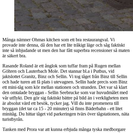
Många nämner Ohmas kitchen som ett bra restaurangval. Vi
provade inte denna, då den har ett lite tråkigt läge och såg faktiskt
inte så inbjudande ut men den har fått superbra recensioner så maten
är säkert bra.
Rasande Roland är ett ånglok som tuffar fram på Rugen mellan
Göhren och Lauterbach Mole. Det stannar bl.a i Putbus, vid
jaktslottet Granitz, Binz och Sellin. Vi tog tåget från Binz till Sellin
och hade turen att få plats i utevagnen. Sellin hade precis som Binz
ett mini-tåg som kör mellan stationen och stranden. Det var så klart
den omtalade bryggan - Sellin Seebrucke som var huvudmålet med
vår utflykt. Den gör sig faktiskt bättre på bild än i verkligheten men
är absolut värd ett besök, tycker jag. Vill du inte promenera till
bryggan (det tar ca 15 - 20 minuter) så finns Bäderbahn - ett litet
minitåg. Du hittar tåget vid parkeringen tvärs över tågstationen, näta
turistbyrån.
Tanken med Prora var att kunna erbjuda många tyska medborgare