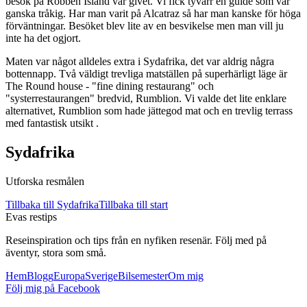
besök på Robben Island var givet. Vi fick tyvärr en guide som var
ganska tråkig. Har man varit på Alcatraz så har man kanske för höga
förväntningar. Besöket blev lite av en besvikelse men man vill ju
inte ha det ogjort.
Maten var något alldeles extra i Sydafrika, det var aldrig några
bottennapp. Två väldigt trevliga matställen på superhärligt läge är
The Round house - "fine dining restaurang" och
"systerrestaurangen" bredvid, Rumblion. Vi valde det lite enklare
alternativet, Rumblion som hade jättegod mat och en trevlig terrass
med fantastisk utsikt .
Sydafrika
Utforska resmålen
Tillbaka till
Sydafrika
Tillbaka till start
Evas restips
Reseinspiration och tips från en nyfiken resenär. Följ med på
äventyr, stora som små.
Hem
Blogg
Europa
Sverige
Bilsemester
Om mig
Följ mig på Facebook