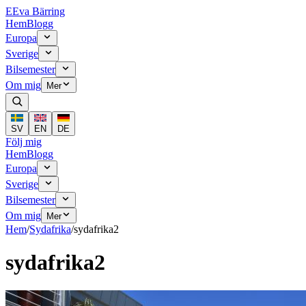
E
Eva Bärring
Hem
Blogg
Europa
Sverige
Bilsemester
Om mig
Mer
SV
EN
DE
Följ mig
Hem
Blogg
Europa
Sverige
Bilsemester
Om mig
Mer
Hem
/
Sydafrika
/
sydafrika2
sydafrika2