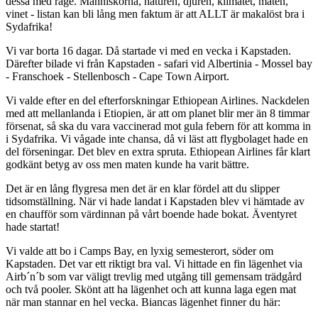
dessa med råge. Människorna, naturen, djuren, klimatet, maten,
vinet - listan kan bli lång men faktum är att ALLT är makalöst bra i
Sydafrika!
Vi var borta 16 dagar. Då startade vi med en vecka i Kapstaden.
Därefter bilade vi från Kapstaden - safari vid Albertinia - Mossel bay
- Franschoek - Stellenbosch - Cape Town Airport.
Vi valde efter en del efterforskningar Ethiopean Airlines. Nackdelen
med att mellanlanda i Etiopien, är att om planet blir mer än 8 timmar
försenat, så ska du vara vaccinerad mot gula febern för att komma in
i Sydafrika. Vi vågade inte chansa, då vi läst att flygbolaget hade en
del förseningar. Det blev en extra spruta. Ethiopean Airlines får klart
godkänt betyg av oss men maten kunde ha varit bättre.
Det är en lång flygresa men det är en klar fördel att du slipper
tidsomställning. När vi hade landat i Kapstaden blev vi hämtade av
en chaufför som värdinnan på vårt boende hade bokat. Äventyret
hade startat!
Vi valde att bo i Camps Bay, en lyxig semesterort, söder om
Kapstaden. Det var ett riktigt bra val. Vi hittade en fin lägenhet via
Airb´n´b som var väligt trevlig med utgång till gemensam trädgård
och två pooler. Skönt att ha lägenhet och att kunna laga egen mat
när man stannar en hel vecka. Biancas lägenhet finner du här: