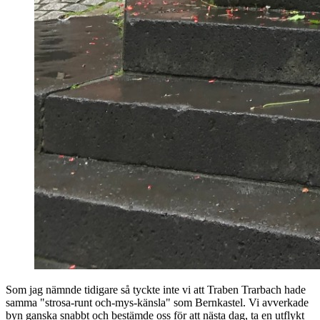
Som jag nämnde tidigare så tyckte inte vi att Traben Trarbach hade
samma "strosa-runt och-mys-känsla" som Bernkastel. Vi avverkade
byn ganska snabbt och bestämde oss för att nästa dag, ta en utflykt