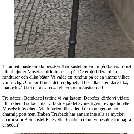
Ett annat måste om du besöker Bernkastel, är en tur på floden. Störst
utbud bjuder Mosel-schiffe-touristik på. De erbjöd flera olika
rundturer och olika båtar. Vi valde en rundtur på ca en timme vilket
var trevligt. Ombord finns det möjlighet att beställa en enklare fika,
mat och så klart ett glas moselvin om man önskar det!
Tre nätter i Bernkastel tyckte vi var lagom. Därefter körde vi vidare
till Traben-Trarbach där vi bodde på det synnerligen trevliga hotellet
Moselschlösschen. Vid infarten till staden kör man igenom en
charmig port men Traben-Trarbach har annars inte alls så mycket
charm som Bernkastel-Kues eller Cochem (som vi besökte för några
år sedan).