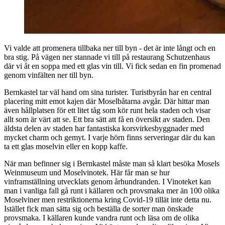
Vi valde att promenera tillbaka ner till byn - det är inte långt och en
bra stig. På vägen ner stannade vi till på restaurang Schutzenhaus
där vi åt en soppa med ett glas vin till. Vi fick sedan en fin promenad
genom vinfälten ner till byn.
Bernkastel tar väl hand om sina turister. Turistbyrån har en central
placering mitt emot kajen där Moselbåtarna avgår. Där hittar man
även hållplatsen för ett litet tåg som kör runt hela staden och visar
allt som är värt att se. Ett bra sätt att få en översikt av staden. Den
äldsta delen av staden har fantastiska korsvirkesbyggnader med
mycket charm och gemyt. I varje hörn finns serveringar där du kan
ta ett glas moselvin eller en kopp kaffe.
När man befinner sig i Bernkastel måste man så klart besöka Mosels
Weinmuseum und Moselvinotek. Här får man se hur
vinframställning utvecklats genom århundranden. I Vinoteket kan
man i vanliga fall gå runt i källaren och provsmaka mer än 100 olika
Moselviner men restriktionerna kring Covid-19 tillät inte detta nu.
Istället fick man sätta sig och beställa de sorter man önskade
provsmaka. I källaren kunde vandra runt och läsa om de olika