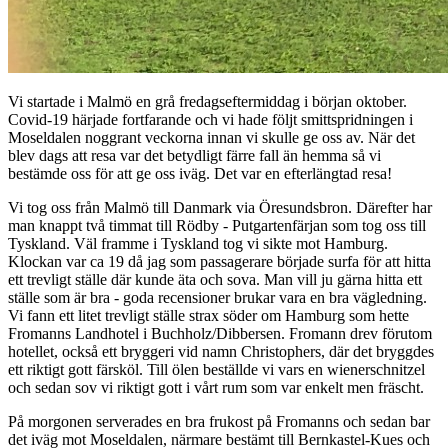
Vi startade i Malmö en grå fredagseftermiddag i början oktober.
Covid-19 härjade fortfarande och vi hade följt smittspridningen i
Moseldalen noggrant veckorna innan vi skulle ge oss av. När det
blev dags att resa var det betydligt färre fall än hemma så vi
bestämde oss för att ge oss iväg. Det var en efterlängtad resa!
Vi tog oss från Malmö till Danmark via Öresundsbron. Därefter har
man knappt två timmat till Rödby - Putgartenfärjan som tog oss till
Tyskland. Väl framme i Tyskland tog vi sikte mot Hamburg.
Klockan var ca 19 då jag som passagerare började surfa för att hitta
ett trevligt ställe där kunde äta och sova. Man vill ju gärna hitta ett
ställe som är bra - goda recensioner brukar vara en bra vägledning.
Vi fann ett litet trevligt ställe strax söder om Hamburg som hette
Fromanns Landhotel i Buchholz/Dibbersen. Fromann drev förutom
hotellet, också ett bryggeri vid namn Christophers, där det bryggdes
ett riktigt gott färsköl. Till ölen beställde vi vars en wienerschnitzel
och sedan sov vi riktigt gott i vårt rum som var enkelt men fräscht.
På morgonen serverades en bra frukost på Fromanns och sedan bar
det iväg mot Moseldalen, närmare bestämt till Bernkastel-Kues och