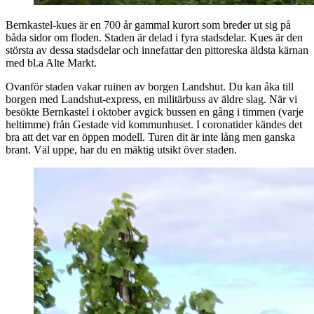
Bernkastel-kues är en 700 år gammal kurort som breder ut sig på
båda sidor om floden. Staden är delad i fyra stadsdelar. Kues är den
största av dessa stadsdelar och innefattar den pittoreska äldsta kärnan
med bl.a Alte Markt.
Ovanför staden vakar ruinen av borgen Landshut. Du kan åka till
borgen med Landshut-express, en militärbuss av äldre slag. När vi
besökte Bernkastel i oktober avgick bussen en gång i timmen (varje
heltimme) från Gestade vid kommunhuset. I coronatider kändes det
bra att det var en öppen modell. Turen dit är inte lång men ganska
brant. Väl uppe, har du en mäktig utsikt över staden.