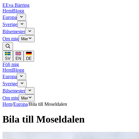
E
Eva Bärring
Hem
Blogg
Europa
Sverige
Bilsemester
Om mig
Mer
SV
EN
DE
Följ mig
Hem
Blogg
Europa
Sverige
Bilsemester
Om mig
Mer
Hem
/
Europa
/
Bila till Moseldalen
Bila till Moseldalen