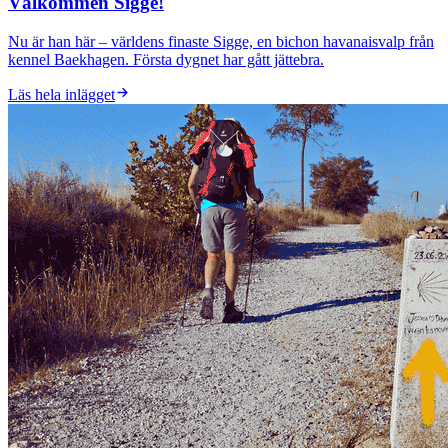
Välkommen Sigge!
Nu är han här – världens finaste Sigge, en bichon havanaisvalp från
kennel Baekhagen. Första dygnet har gått jättebra.
Läs hela inlägget