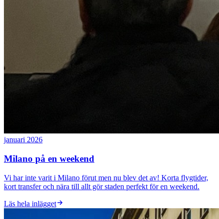
januari 2026
Milano på en weekend
Vi har inte varit i Milano förut men nu blev det av! Korta flygtider,
kort transfer och nära till allt gör staden perfekt för en weekend.
Läs hela inlägget