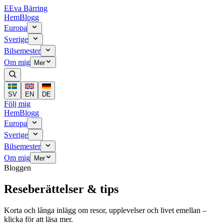
E
Eva Bärring
Hem
Blogg
Europa
Sverige
Bilsemester
Om mig
Mer
SV
EN
DE
Följ mig
Hem
Blogg
Europa
Sverige
Bilsemester
Om mig
Mer
Bloggen
Reseberättelser & tips
Korta och långa inlägg om resor, upplevelser och livet emellan –
klicka för att läsa mer.