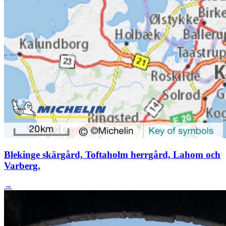
Blekinge skärgård, Toftaholm herrgård, Lahom och
Varberg.
→