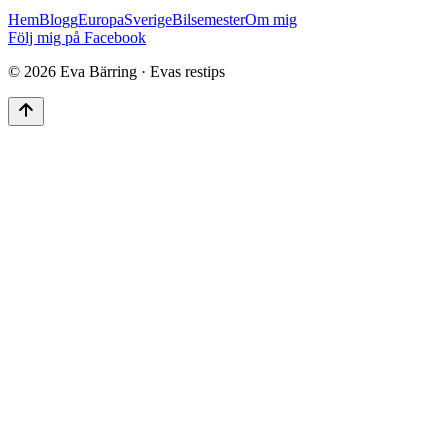
Hem
Blogg
Europa
Sverige
Bilsemester
Om mig
Följ mig på Facebook
©
2026
Eva Bärring · Evas restips