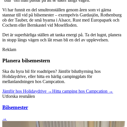
"bila" om man passar på att se saker längs vägen.
Vi har funnit en del smultronställen genom åren som vi gärna
stannar till vid på bilsemester – exempelvis Gardasjön, Rothenburg
ob der Tauber, de små byarna i Alsace, Rust med Europapark och
Cochem eller Bernkastel vid Moselfloden.
Det är superhärliga ställen att tanka energi på. Ta det lugnt, planera
in stopp längs vägen och låt resan bli en del av upplevelsen.
Reklam
Planera bilsemestern
Ska du hyra bil för roadtripen? Jämför biluthyrning hos
Holidaydrive, eller hitta en härlig campingplats för
mellanlandningen hos Campcation.
Jämför hos Holidaydrive
→
Hitta camping hos Campcation
→
Utforska resmålen
Bilsemester
→