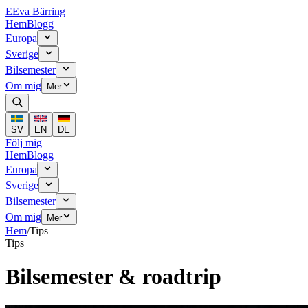
E
Eva Bärring
Hem
Blogg
Europa
Sverige
Bilsemester
Om mig
Mer
SV
EN
DE
Följ mig
Hem
Blogg
Europa
Sverige
Bilsemester
Om mig
Mer
Hem
/
Tips
Tips
Bilsemester & roadtrip