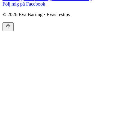
Följ mig på Facebook
©
2026
Eva Bärring · Evas restips