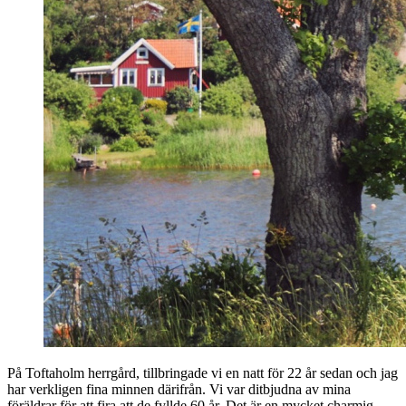
På Toftaholm herrgård, tillbringade vi en natt för 22 år sedan och jag
har verkligen fina minnen därifrån. Vi var ditbjudna av mina
föräldrar för att fira att de fyllde 60 år. Det är en mycket charmig