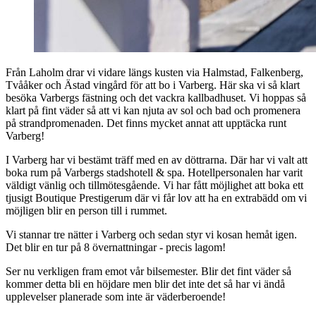
Från Laholm drar vi vidare längs kusten via Halmstad, Falkenberg,
Tvååker och Ästad vingård för att bo i Varberg. Här ska vi så klart
besöka Varbergs fästning och det vackra kallbadhuset. Vi hoppas så
klart på fint väder så att vi kan njuta av sol och bad och promenera
på strandpromenaden. Det finns mycket annat att upptäcka runt
Varberg!
I Varberg har vi bestämt träff med en av döttrarna. Där har vi valt att
boka rum på Varbergs stadshotell & spa. Hotellpersonalen har varit
väldigt vänlig och tillmötesgående. Vi har fått möjlighet att boka ett
tjusigt Boutique Prestigerum där vi får lov att ha en extrabädd om vi
möjligen blir en person till i rummet.
Vi stannar tre nätter i Varberg och sedan styr vi kosan hemåt igen.
Det blir en tur på 8 övernattningar - precis lagom!
Ser nu verkligen fram emot vår bilsemester. Blir det fint väder så
kommer detta bli en höjdare men blir det inte det så har vi ändå
upplevelser planerade som inte är väderberoende!