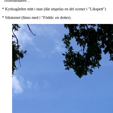
"Trofésamlaren".
* Kyrkogården mitt i stan (där utspelas en del scener i "Likspett")
* Silotornet (finns med i "Födde: en dotter).