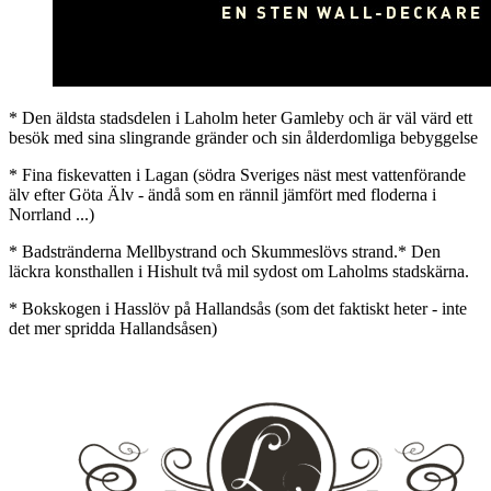
* Den äldsta stadsdelen i Laholm heter Gamleby och är väl värd ett
besök med sina slingrande gränder och sin ålderdomliga bebyggelse
* Fina fiskevatten i Lagan (södra Sveriges näst mest vattenförande
älv efter Göta Älv - ändå som en rännil jämfört med floderna i
Norrland ...)
* Badstränderna Mellbystrand och Skummeslövs strand.* Den
läckra konsthallen i Hishult två mil sydost om Laholms stadskärna.
* Bokskogen i Hasslöv på Hallandsås (som det faktiskt heter - inte
det mer spridda Hallandsåsen)