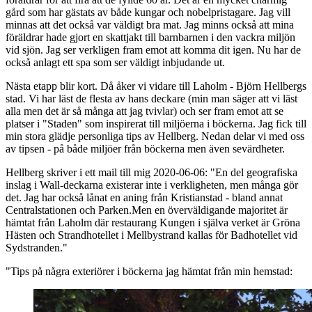
gård som har gästats av både kungar och nobelpristagare. Jag vill
minnas att det också var väldigt bra mat. Jag minns också att mina
föräldrar hade gjort en skattjakt till barnbarnen i den vackra miljön
vid sjön. Jag ser verkligen fram emot att komma dit igen. Nu har de
också anlagt ett spa som ser väldigt inbjudande ut.
Nästa etapp blir kort. Då åker vi vidare till Laholm - Björn Hellbergs
stad. Vi har läst de flesta av hans deckare (min man säger att vi läst
alla men det är så många att jag tvivlar) och ser fram emot att se
platser i "Staden" som inspirerat till miljöerna i böckerna. Jag fick till
min stora glädje personliga tips av Hellberg. Nedan delar vi med oss
av tipsen - på både miljöer från böckerna men även sevärdheter.
Hellberg skriver i ett mail till mig 2020-06-06: "En del geografiska
inslag i Wall-deckarna existerar inte i verkligheten, men många gör
det. Jag har också lånat en aning från Kristianstad - bland annat
Centralstationen och Parken.Men en överväldigande majoritet är
hämtat från Laholm där restaurang Kungen i själva verket är Gröna
Hästen och Strandhotellet i Mellbystrand kallas för Badhotellet vid
Sydstranden."
"Tips på några exteriörer i böckerna jag hämtat från min hemstad: