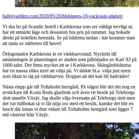
hallojvarlden.com/2020/05/20/blekinges-10-vackraste-platser/
Vi ska bo på Scandic hotell i Karlskrona som ser väldigt trevligt ut,
har ett utmärkt läge och dessutom bra pris på rummet. Jag bokade
direkt på hotellets hemsida. Se på bilderna nedan - här kommer man
att njuta av närheten till havet!
Örlogsstaden Karlskrona är en världsarvsstad. Nyckeln till
utnämningen är planeringen av staden som påbörjades av Karl XI på
1600-talet. Det finns mycket att se i Karlskrona. Skärgårdsbåtarna
har en massa olika turer att välja på. Vi tänkte bl.a. välja just turen
som riktat in sig på världsarven. Hoppas att det kan bli badväder!
Nästa etapp går till Toftaholm herrgård. På vägen blir det det nog en
avstickare till Kosta Boda glasbruk och även ett besök på Teleborgs
slott utanför Växjö. Jag skulle vilja övernatta på Teleborgs slott men
det var fullbokat så vi får nöja oss med ett besök, kanske det blir en
lunch där innan vi drar vidare till Toftaholms herrgård som ligger 7
mil västerut från Växjö.