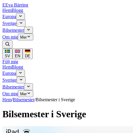
E
Eva Bärring
Hem
Blogg
Europa
Sverige
Bilsemester
Om mig
Mer
SV
EN
DE
Följ mig
Hem
Blogg
Europa
Sverige
Bilsemester
Om mig
Mer
Hem
/
Bilsemester
/
Bilsemester i Sverige
Bilsemester i Sverige