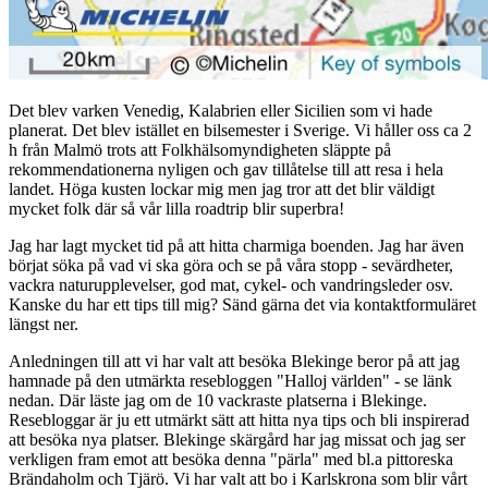
Det blev varken Venedig, Kalabrien eller Sicilien som vi hade
planerat. Det blev istället en bilsemester i Sverige. Vi håller oss ca 2
h från Malmö trots att Folkhälsomyndigheten släppte på
rekommendationerna nyligen och gav tillåtelse till att resa i hela
landet. Höga kusten lockar mig men jag tror att det blir väldigt
mycket folk där så vår lilla roadtrip blir superbra!
Jag har lagt mycket tid på att hitta charmiga boenden. Jag har även
börjat söka på vad vi ska göra och se på våra stopp - sevärdheter,
vackra naturupplevelser, god mat, cykel- och vandringsleder osv.
Kanske du har ett tips till mig? Sänd gärna det via kontaktformuläret
längst ner.
Anledningen till att vi har valt att besöka Blekinge beror på att jag
hamnade på den utmärkta resebloggen "Halloj världen" - se länk
nedan. Där läste jag om de 10 vackraste platserna i Blekinge.
Resebloggar är ju ett utmärkt sätt att hitta nya tips och bli inspirerad
att besöka nya platser. Blekinge skärgård har jag missat och jag ser
verkligen fram emot att besöka denna "pärla" med bl.a pittoreska
Brändaholm och Tjärö. Vi har valt att bo i Karlskrona som blir vårt