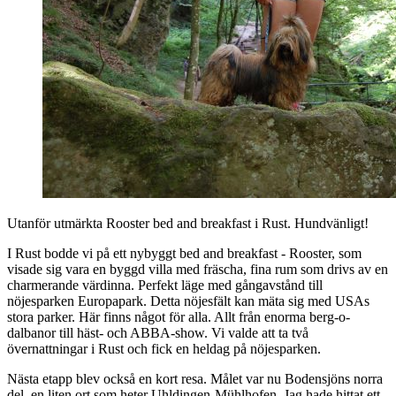
Utanför utmärkta Rooster bed and breakfast i Rust. Hundvänligt!
I Rust bodde vi på ett nybyggt bed and breakfast - Rooster, som
visade sig vara en byggd villa med fräscha, fina rum som drivs av en
charmerande värdinna. Perfekt läge med gångavstånd till
nöjesparken Europapark. Detta nöjesfält kan mäta sig med USAs
stora parker. Här finns något för alla. Allt från enorma berg-o-
dalbanor till häst- och ABBA-show. Vi valde att ta två
övernattningar i Rust och fick en heldag på nöjesparken.
Nästa etapp blev också en kort resa. Målet var nu Bodensjöns norra
del, en liten ort som heter Uhldingen-Mühlhofen. Jag hade hittat ett