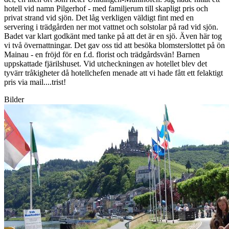
hotell vid namn Pilgerhof - med familjerum till skapligt pris och
privat strand vid sjön. Det låg verkligen väldigt fint med en
servering i trädgården ner mot vattnet och solstolar på rad vid sjön.
Badet var klart godkänt med tanke på att det är en sjö. Även här tog
vi två övernattningar. Det gav oss tid att besöka blomsterslottet på ön
Mainau - en fröjd för en f.d. florist och trädgårdsvän! Barnen
uppskattade fjärilshuset. Vid utcheckningen av hotellet blev det
tyvärr tråkigheter då hotellchefen menade att vi hade fått ett felaktigt
pris via mail....trist!
Bilder