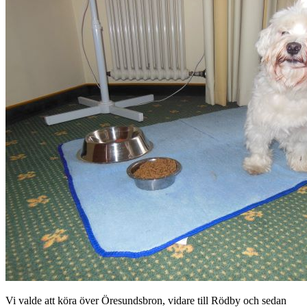
Vi valde att köra över Öresundsbron, vidare till Rödby och sedan