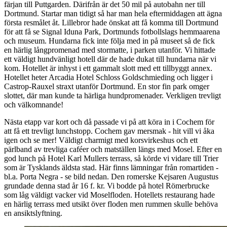
färjan till Puttgarden. Därifrån är det 50 mil på autobahn ner till
Dortmund. Startar man tidigt så har man hela eftermiddagen att ägna
första resmålet åt. Lillebror hade önskat att få komma till Dortmund
för att få se Signal Iduna Park, Dortmunds fotbollslags hemmaarena
och museum. Hundarna fick inte följa med in på museet så de fick
en härlig långpromenad med stormatte, i parken utanför. Vi hittade
ett väldigt hundvänligt hotell där de hade dukat till hundarna när vi
kom. Hotellet är inhyst i ett gammalt slott med ett tillbyggt annex.
Hotellet heter Arcadia Hotel Schloss Goldschmieding och ligger i
Castrop-Rauxel straxt utanför Dortmund. En stor fin park omger
slottet, där man kunde ta härliga hundpromenader. Verkligen trevligt
och välkomnande!
Nästa etapp var kort och då passade vi på att köra in i Cochem för
att få ett trevligt lunchstopp. Cochem gav mersmak - hit vill vi åka
igen och se mer! Väldigt charmigt med korsvirkeshus och ett
pärlband av trevliga caféer och matställen längs med Mosel. Efter en
god lunch på Hotel Karl Mullers terrass, så körde vi vidare till Trier
som är Tysklands äldsta stad. Här finns lämningar från romartiden -
bl.a. Porta Negra - se bild nedan. Den romerske Kejsaren Augustus
grundade denna stad år 16 f. kr. Vi bodde på hotel Römerbrucke
som låg väldigt vacker vid Moselfloden. Hotellets restaurang hade
en härlig terrass med utsikt över floden men rummen skulle behöva
en ansiktslyftning.