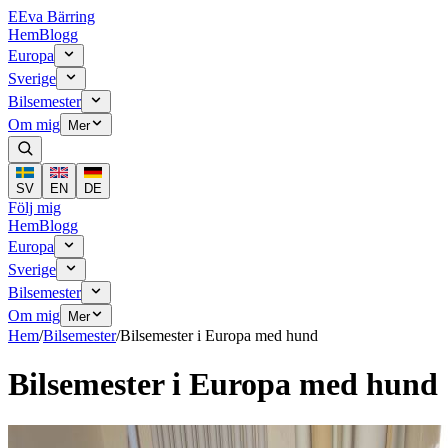
E
Eva Bärring
Hem
Blogg
Europa
Sverige
Bilsemester
Om mig
Mer
SV
EN
DE
Följ mig
Hem
Blogg
Europa
Sverige
Bilsemester
Om mig
Mer
Hem
/
Bilsemester
/
Bilsemester i Europa med hund
Bilsemester i Europa med hund