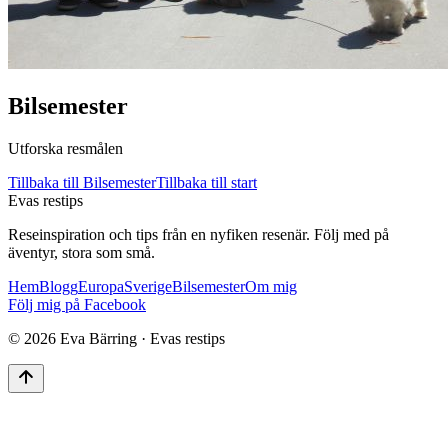
Bilsemester
Utforska resmålen
Tillbaka till
Bilsemester
Tillbaka till start
Evas restips
Reseinspiration och tips från en nyfiken resenär. Följ med på
äventyr, stora som små.
Hem
Blogg
Europa
Sverige
Bilsemester
Om mig
Följ mig på Facebook
©
2026
Eva Bärring · Evas restips