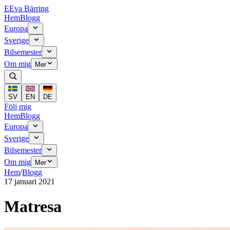
E
Eva Bärring
Hem
Blogg
Europa
Sverige
Bilsemester
Om mig
Mer
SV
EN
DE
Följ mig
Hem
Blogg
Europa
Sverige
Bilsemester
Om mig
Mer
Hem
/
Blogg
17 januari 2021
Matresa