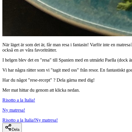
När läget är som det är, får man resa i fantasin! Varför inte en matres
också en av våra favoriträtter.
I helgen blev det en "resa" till Spanien med en utmärkt Paella (dock ä
Vi har några rätter som vi "tagit med oss" från resor. En fantastiskt god
Har du något "rese-recept" ? Dela gärna med dig!
Mer mat hittar du genom att klicka nedan.
Risotto a la Italia!
Ny matresa!
Risotto a la Italia!
Ny matresa!
Dela