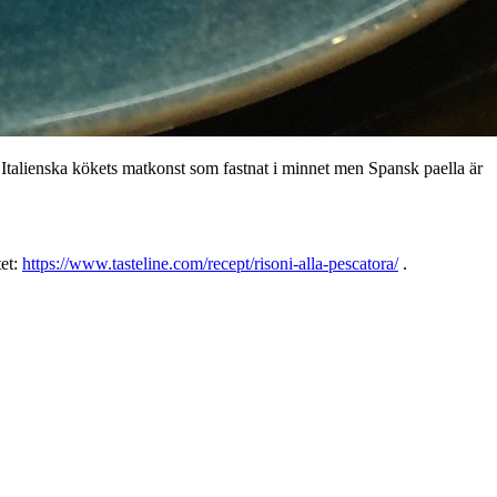
llt Italienska kökets matkonst som fastnat i minnet men Spansk paella är
tet:
https://www.tasteline.com/recept/risoni-alla-pescatora/
.