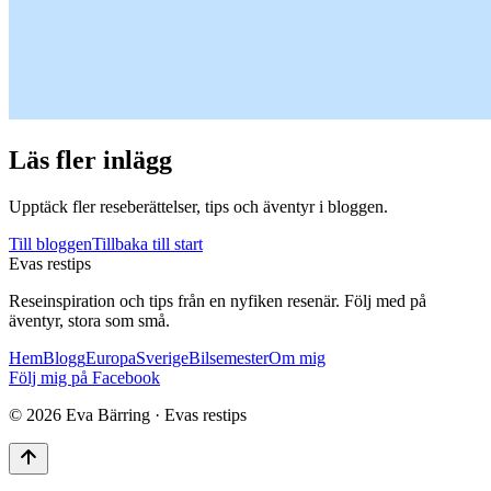
Läs fler inlägg
Upptäck fler reseberättelser, tips och äventyr i bloggen.
Till bloggen
Tillbaka till start
Evas restips
Reseinspiration och tips från en nyfiken resenär. Följ med på
äventyr, stora som små.
Hem
Blogg
Europa
Sverige
Bilsemester
Om mig
Följ mig på Facebook
©
2026
Eva Bärring · Evas restips