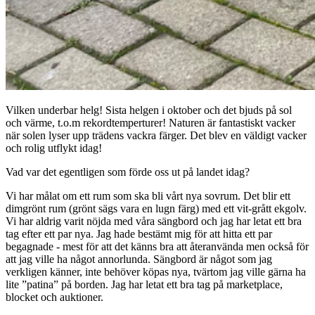
Vilken underbar helg! Sista helgen i oktober och det bjuds på sol
och värme, t.o.m rekordtemperturer! Naturen är fantastiskt vacker
när solen lyser upp trädens vackra färger. Det blev en väldigt vacker
och rolig utflykt idag!
Vad var det egentligen som förde oss ut på landet idag?
Vi har målat om ett rum som ska bli vårt nya sovrum. Det blir ett
dimgrönt rum (grönt sägs vara en lugn färg) med ett vit-grått ekgolv.
Vi har aldrig varit nöjda med våra sängbord och jag har letat ett bra
tag efter ett par nya. Jag hade bestämt mig för att hitta ett par
begagnade - mest för att det känns bra att återanvända men också för
att jag ville ha något annorlunda. Sängbord är något som jag
verkligen känner, inte behöver köpas nya, tvärtom jag ville gärna ha
lite ”patina” på borden. Jag har letat ett bra tag på marketplace,
blocket och auktioner.