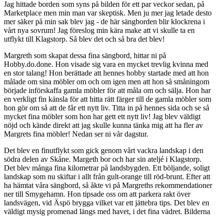
Jag hittade borden som syns på bilden för ett par veckor sedan, på
Marketplace men min man var skeptisk. Men ju mer jag letade desto
mer säker på min sak blev jag - de här sängborden blir klockrena i
vårt nya sovrum! Jag föreslog min kära make att vi skulle ta en
utflykt till Klagstorp. Så blev det och så bra det blev!
Margreth som skapat dessa fina sängbord, hittar ni på
Hobby.do.done. Hon visade sig vara en mycket trevlig kvinna med
en stor talang! Hon berättade att hennes hobby startade med att hon
målade om sina möbler om och om igen men att hon så småningom
började införskaffa gamla möbler för att måla om och sälja. Hon har
en verkligt fin känsla för att hitta rätt färger till de gamla möbler som
hon gör om så att de får ett nytt liv. Titta in på hennes sida och se så
mycket fina möbler som hon har gett ett nytt liv! Jag blev väldigt
nöjd och kände direkt att jag skulle kunna tänka mig att ha fler av
Margrets fina möbler! Nedan ser ni vår dagstur.
Det blev en finutflykt som gick genom vårt vackra landskap i den
södra delen av Skåne. Margeth bor och har sin ateljé i Klagstorp.
Det blev många fina kilometrar på landsbygden. Ett böljande, soligt
landskap som nu skiftar i allt från gult-orange till röd-brunt. Efter att
ha hämtat våra sängbord, så åkte vi på Margreths rekommendationer
ner till Smygehamn. Hon tipsade oss om att parkera rakt över
landsvägen, vid Äspö brygga vilket var ett jättebra tips. Det blev en
väldigt mysig promenad längs med havet, i det fina vädret. Bilderna