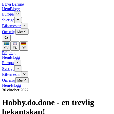
E
Eva Bärring
Hem
Blogg
Europa
Sverige
Bilsemester
Om mig
Mer
SV
EN
DE
Följ mig
Hem
Blogg
Europa
Sverige
Bilsemester
Om mig
Mer
Hem
/
Blogg
30 oktober 2022
Hobby.do.done - en trevlig
bekantskap!