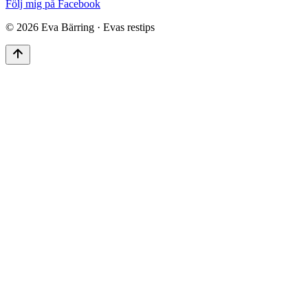
Följ mig på Facebook
©
2026
Eva Bärring · Evas restips