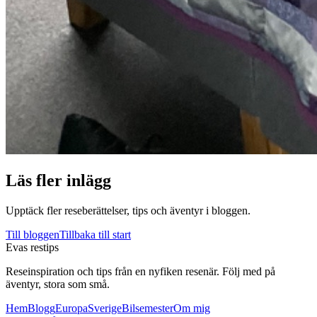
Läs fler inlägg
Upptäck fler reseberättelser, tips och äventyr i bloggen.
Till bloggen
Tillbaka till start
Evas restips
Reseinspiration och tips från en nyfiken resenär. Följ med på
äventyr, stora som små.
Hem
Blogg
Europa
Sverige
Bilsemester
Om mig