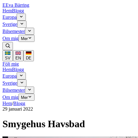
E
Eva Bärring
Hem
Blogg
Europa
Sverige
Bilsemester
Om mig
Mer
SV
EN
DE
Följ mig
Hem
Blogg
Europa
Sverige
Bilsemester
Om mig
Mer
Hem
/
Blogg
29 januari 2022
Smygehus Havsbad