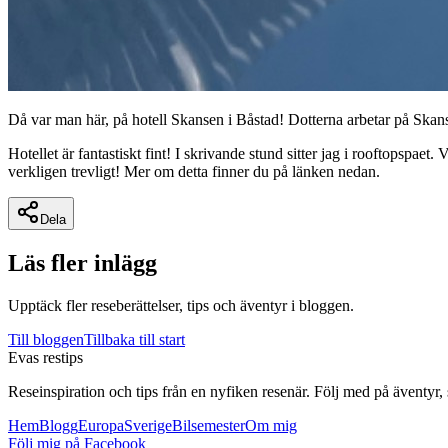
Då var man här, på hotell Skansen i Båstad! Dotterna arbetar på Skans
Hotellet är fantastiskt fint! I skrivande stund sitter jag i rooftopspa
verkligen trevligt! Mer om detta finner du på länken nedan.
Dela
Läs fler inlägg
Upptäck fler reseberättelser, tips och äventyr i bloggen.
Till bloggen
Tillbaka till start
Evas restips
Reseinspiration och tips från en nyfiken resenär. Följ med på äventyr,
Hem
Blogg
Europa
Sverige
Bilsemester
Om mig
Följ mig på Facebook