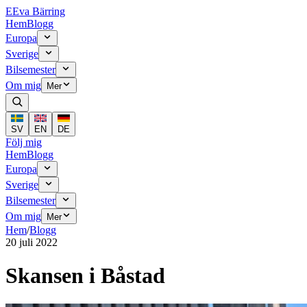
E
Eva Bärring
Hem
Blogg
Europa
Sverige
Bilsemester
Om mig
Mer
SV
EN
DE
Följ mig
Hem
Blogg
Europa
Sverige
Bilsemester
Om mig
Mer
Hem
/
Blogg
20 juli 2022
Skansen i Båstad