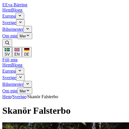
E
Eva Bärring
Hem
Blogg
Europa
Sverige
Bilsemester
Om mig
Mer
SV
EN
DE
Följ mig
Hem
Blogg
Europa
Sverige
Bilsemester
Om mig
Mer
Hem
/
Sverige
/
Skanör Falsterbo
Skanör Falsterbo