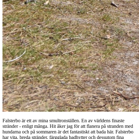
Falsterbo är ett av mina smultronställen. En av världens finaste
stränder - enligt många. Hit åker jag för att flanera på stranden med
hundarna och på sommaren är det fantastiskt att bada här. Falsterbo
har vita, breda stränder, färgglada badhytter och dessutom fina