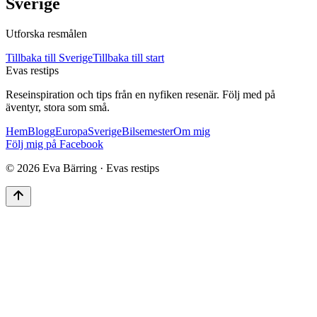
Sverige
Utforska resmålen
Tillbaka till
Sverige
Tillbaka till start
Evas restips
Reseinspiration och tips från en nyfiken resenär. Följ med på
äventyr, stora som små.
Hem
Blogg
Europa
Sverige
Bilsemester
Om mig
Följ mig på Facebook
©
2026
Eva Bärring · Evas restips