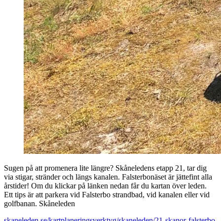
Sugen på att promenera lite längre? Skåneledens etapp 21, tar dig
via stigar, stränder och längs kanalen. Falsterbonäset är jättefint alla
årstider! Om du klickar på länken nedan får du kartan över leden.
Ett tips är att parkera vid Falsterbo strandbad, vid kanalen eller vid
golfbanan. Skåneleden
skaneleden.se/kartplaneringsverktyg/skaneleden/21-skanor-falsterbo