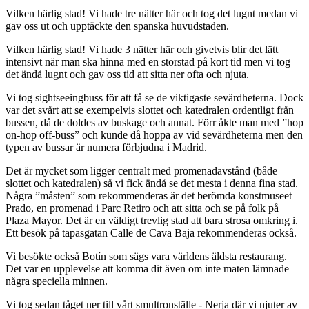
Vilken härlig stad! Vi hade tre nätter här och tog det lugnt medan vi
gav oss ut och upptäckte den spanska huvudstaden.
Vilken härlig stad! Vi hade 3 nätter här och givetvis blir det lätt
intensivt när man ska hinna med en storstad på kort tid men vi tog
det ändå lugnt och gav oss tid att sitta ner ofta och njuta.
Vi tog sightseeingbuss för att få se de viktigaste sevärdheterna. Dock
var det svårt att se exempelvis slottet och katedralen ordentligt från
bussen, då de doldes av buskage och annat. Förr åkte man med ”hop
on-hop off-buss” och kunde då hoppa av vid sevärdheterna men den
typen av bussar är numera förbjudna i Madrid.
Det är mycket som ligger centralt med promenadavstånd (både
slottet och katedralen) så vi fick ändå se det mesta i denna fina stad.
Några ”måsten” som rekommenderas är det berömda konstmuseet
Prado, en promenad i Parc Retiro och att sitta och se på folk på
Plaza Mayor. Det är en väldigt trevlig stad att bara strosa omkring i.
Ett besök på tapasgatan Calle de Cava Baja rekommenderas också.
Vi besökte också Botín som sägs vara världens äldsta restaurang.
Det var en upplevelse att komma dit även om inte maten lämnade
några speciella minnen.
Vi tog sedan tåget ner till vårt smultronställe - Nerja där vi njuter av