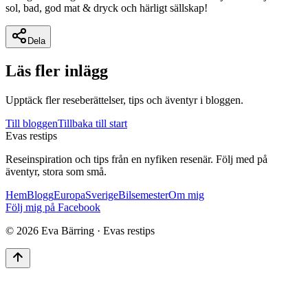
sol, bad, god mat & dryck och härligt sällskap!
Dela
Läs fler inlägg
Upptäck fler reseberättelser, tips och äventyr i bloggen.
Till bloggen
Tillbaka till start
Evas restips
Reseinspiration och tips från en nyfiken resenär. Följ med på
äventyr, stora som små.
Hem
Blogg
Europa
Sverige
Bilsemester
Om mig
Följ mig på Facebook
©
2026
Eva Bärring · Evas restips