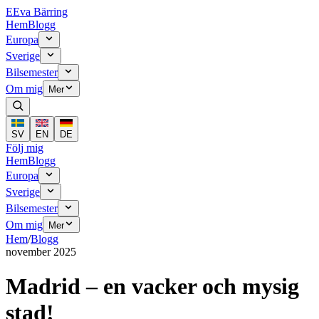
E
Eva Bärring
Hem
Blogg
Europa
Sverige
Bilsemester
Om mig
Mer
SV
EN
DE
Följ mig
Hem
Blogg
Europa
Sverige
Bilsemester
Om mig
Mer
Hem
/
Blogg
november 2025
Madrid – en vacker och mysig
stad!