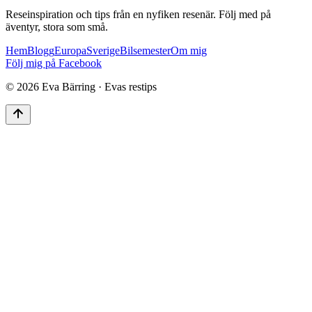
Reseinspiration och tips från en nyfiken resenär. Följ med på
äventyr, stora som små.
Hem
Blogg
Europa
Sverige
Bilsemester
Om mig
Följ mig på Facebook
©
2026
Eva Bärring · Evas restips