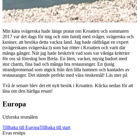
Min kära svägerska hade länge pratat om Kroatien och sommaren
2017 var det dags för mig och min familj med svåger, svägerska och
kusiner, att besöka detta vackra land. Jag hade rådfrågat en expert
(svägerskans svägerska:)) som har rötter i Kroatien och varit där
många gånger. När jag hade beskrivit vad som var viktiga kriterier
för oss så föreslog hon Brela. En liten, vacker, mysig badort med
stor charm, fina bad och många bra restauranger. En tjusig
strandpromenad som utgick från den lilla hamnen och kantades av
restauranger. Det stämde perfekt med våra önskemål! Läs mer på
Två år senare blev det ett nytt besök i Kroatien. Klicka nedan för att
läsa om den härliga resan!
Europa
Utforska resmålen
Tillbaka till
Europa
Tillbaka till start
Evas restips