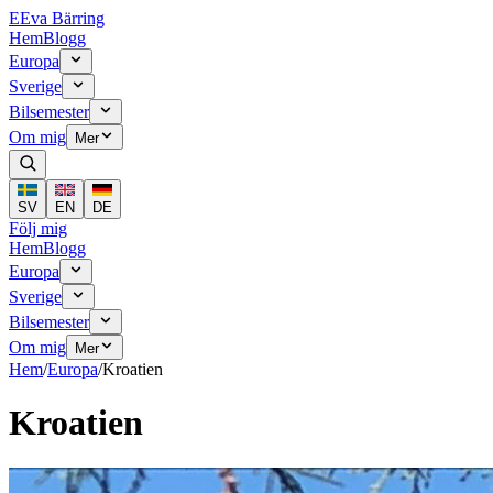
E
Eva Bärring
Hem
Blogg
Europa
Sverige
Bilsemester
Om mig
Mer
SV
EN
DE
Följ mig
Hem
Blogg
Europa
Sverige
Bilsemester
Om mig
Mer
Hem
/
Europa
/
Kroatien
Kroatien