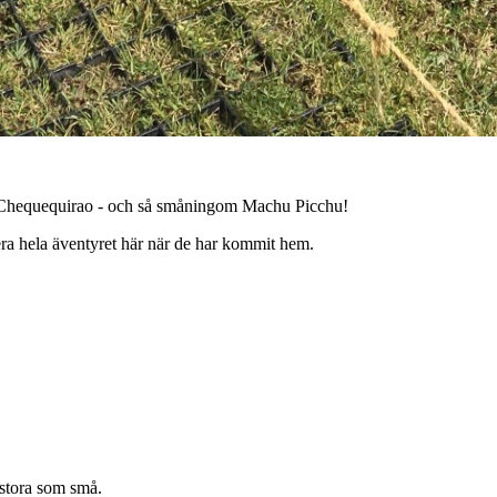
till Chequequirao - och så småningom Machu Picchu!
tera hela äventyret här när de har kommit hem.
 stora som små.