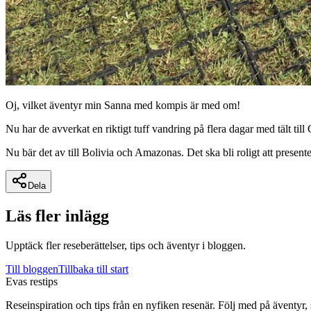
Oj, vilket äventyr min Sanna med kompis är med om!
Nu har de avverkat en riktigt tuff vandring på flera dagar med tält 
Nu bär det av till Bolivia och Amazonas. Det ska bli roligt att presen
Dela
Läs fler inlägg
Upptäck fler reseberättelser, tips och äventyr i bloggen.
Till bloggen
Tillbaka till start
Evas restips
Reseinspiration och tips från en nyfiken resenär. Följ med på äventyr,