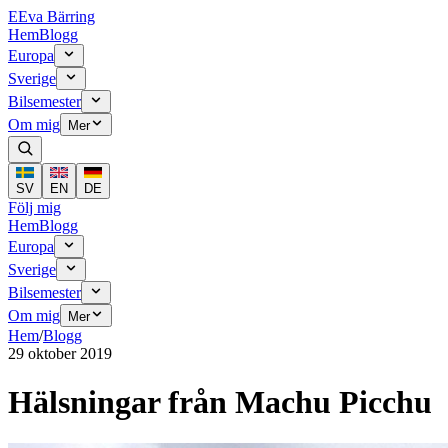
E
Eva Bärring
Hem
Blogg
Europa
Sverige
Bilsemester
Om mig
Mer
SV
EN
DE
Följ mig
Hem
Blogg
Europa
Sverige
Bilsemester
Om mig
Mer
Hem
/
Blogg
29 oktober 2019
Hälsningar från Machu Picchu