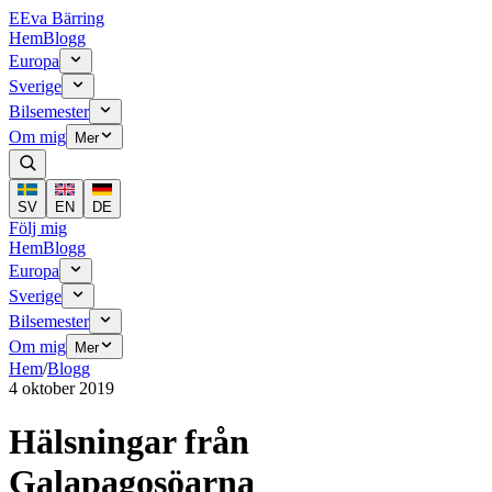
E
Eva Bärring
Hem
Blogg
Europa
Sverige
Bilsemester
Om mig
Mer
SV
EN
DE
Följ mig
Hem
Blogg
Europa
Sverige
Bilsemester
Om mig
Mer
Hem
/
Blogg
4 oktober 2019
Hälsningar från
Galapagosöarna