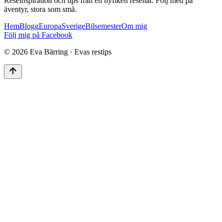
Reseinspiration och tips från en nyfiken resenär. Följ med på
äventyr, stora som små.
Hem
Blogg
Europa
Sverige
Bilsemester
Om mig
Följ mig på Facebook
©
2026
Eva Bärring · Evas restips