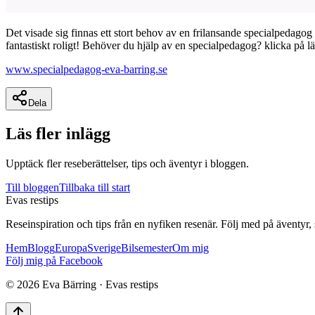
Det visade sig finnas ett stort behov av en frilansande specialpedagog
fantastiskt roligt! Behöver du hjälp av en specialpedagog? klicka på l
www.specialpedagog-eva-barring.se
Dela
Läs fler inlägg
Upptäck fler reseberättelser, tips och äventyr i bloggen.
Till bloggen
Tillbaka till start
Evas restips
Reseinspiration och tips från en nyfiken resenär. Följ med på äventyr,
Hem
Blogg
Europa
Sverige
Bilsemester
Om mig
Följ mig på Facebook
©
2026
Eva Bärring · Evas restips