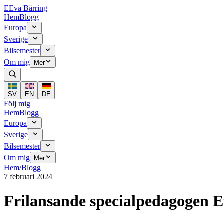
E
Eva Bärring
Hem
Blogg
Europa
Sverige
Bilsemester
Om mig
Mer
SV
EN
DE
Följ mig
Hem
Blogg
Europa
Sverige
Bilsemester
Om mig
Mer
Hem
/
Blogg
7 februari 2024
Frilansande specialpedagogen 