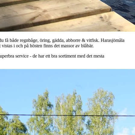
du få både regnbåge, öring, gädda, abborre & vitfisk. Harasjömåla
 vistas i och på hösten finns det massor av blåbär.
 superbra service - de har ett bra sortiment med det mesta