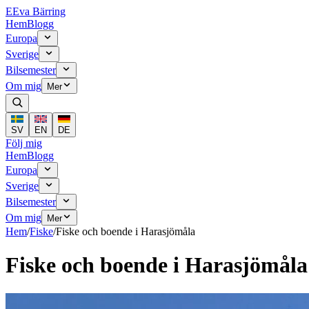
E
Eva Bärring
Hem
Blogg
Europa
Sverige
Bilsemester
Om mig
Mer
SV
EN
DE
Följ mig
Hem
Blogg
Europa
Sverige
Bilsemester
Om mig
Mer
Hem
/
Fiske
/
Fiske och boende i Harasjömåla
Fiske och boende i Harasjömåla