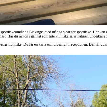
sportfiskeområde i Blekinge, med många sjöar för sportfiske. Här kan 
et. Har du någon i gänget som inte vill fiska så är naturen underbar att
ch/eller flugfiske. Du får en karta och broschyr i receptionen. Där får du