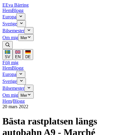
E
Eva Bärring
Hem
Blogg
Europa
Sverige
Bilsemester
Om mig
Mer
SV
EN
DE
Följ mig
Hem
Blogg
Europa
Sverige
Bilsemester
Om mig
Mer
Hem
/
Blogg
20 mars 2022
Bästa rastplatsen längs
autobahn A9 - Marché