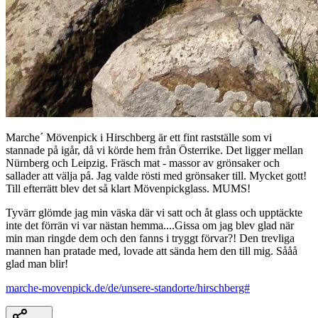
Marche´ Mövenpick i Hirschberg är ett fint rastställe som vi
stannade på igår, då vi körde hem från Österrike. Det ligger mellan
Nürnberg och Leipzig. Fräsch mat - massor av grönsaker och
sallader att välja på. Jag valde rösti med grönsaker till. Mycket gott!
Till efterrätt blev det så klart Mövenpickglass. MUMS!
Tyvärr glömde jag min väska där vi satt och åt glass och upptäckte
inte det förrän vi var nästan hemma....Gissa om jag blev glad när
min man ringde dem och den fanns i tryggt förvar?! Den trevliga
mannen han pratade med, lovade att sända hem den till mig. Sååå
glad man blir!
marche-movenpick.de/de/unsere-standorte/hirschberg#