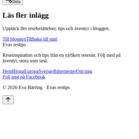
Dela
Läs fler inlägg
Upptäck fler reseberättelser, tips och äventyr i bloggen.
Till bloggen
Tillbaka till start
Evas restips
Reseinspiration och tips från en nyfiken resenär. Följ med på
äventyr, stora som små.
Hem
Blogg
Europa
Sverige
Bilsemester
Om mig
Följ mig på Facebook
©
2026
Eva Bärring · Evas restips