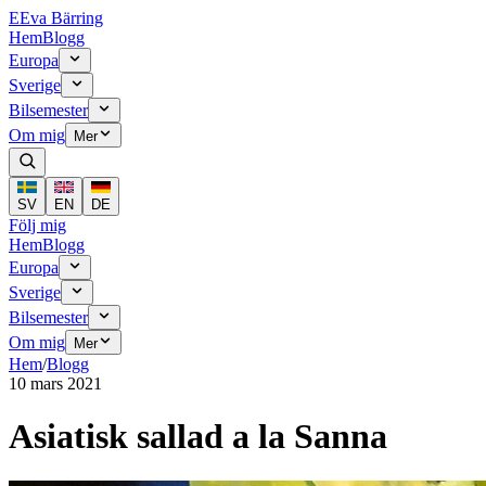
E
Eva Bärring
Hem
Blogg
Europa
Sverige
Bilsemester
Om mig
Mer
SV
EN
DE
Följ mig
Hem
Blogg
Europa
Sverige
Bilsemester
Om mig
Mer
Hem
/
Blogg
10 mars 2021
Asiatisk sallad a la Sanna