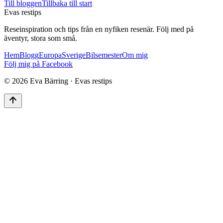
Till bloggen
Tillbaka till start
Evas restips
Reseinspiration och tips från en nyfiken resenär. Följ med på
äventyr, stora som små.
Hem
Blogg
Europa
Sverige
Bilsemester
Om mig
Följ mig på Facebook
©
2026
Eva Bärring · Evas restips